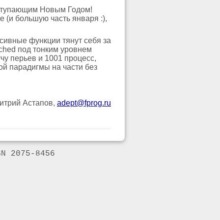
аступающим Новым Годом!
(и большую часть января :),
рсивные функции тянут себя за
ched под тонким уровнем
чу перьев и 1001 процесс,
й парадигмы на части без
итрий Астапов,
adept@fprog.ru
SN 2075-8456