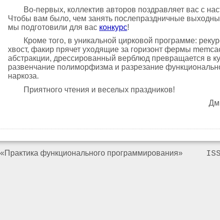
Во-первых, коллектив авторов поздравляет вас с н
Чтобы вам было, чем занять послепраздничные выходные 
мы подготовили для вас
конкурс
!
Кроме того, в уникальной цирковой программе: реку
хвост, факир прячет уходящие за горизонт фермы memca
абстракции, дрессированный верблюд превращается в ку
развенчание полиморфизма и разрезание функционально
наркоза.
Приятного чтения и веселых праздников!
Дм
«Практика функционального программирования»
IS