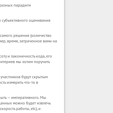
 разных парадигм
и субъективного оценивания
 самого решения (количество
мер, время, затраченное вами на
ту и лаконичность кода, его
ритериев мы хотим поручить
 участников будут скрытым
ть измерить что-то в
быть — императивного. Мы
 данных можно будет извлечь
орость работы, etc), и