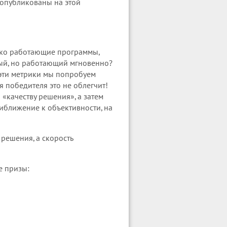
 опубликованы на этой
лько работающие программы,
ный, но работающий мгновенно?
 эти метрики мы попробуем
я победителя это не облегчит!
«качеству решения», а затем
иближение к объективности, на
 решения, а скорость
е призы: