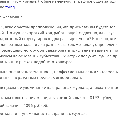
ны в пятом номере. Любые изменения в графике будут загодя
тве
fprog
.
се желающие.
? Даже с учётом предположения, что присылать вы будете то
й. Что лучше: короткий код, работающий медленно, или груз
 код, который структурирован для расширяемости? Конечно, все
 для разных задач и для разных языков. Но задачу определени
в разношёрстного жюри ранжировать присланные варианты по 
можем на основании субъективных метрик получить лучшее пр
итывать в рамках подобного конкурса.
льно оценивать элегантность, профессиональность и читаемость
амяти — в разумных пределах игнорировать.
пециальное упоминание на страницах журнала, а также ценны
льтатам голосования жюри, для каждой задачи — 8192 рубля;
дой задачи — 4096 рублей;
дой задачи — упоминание на страницах журнала.