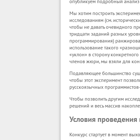
опубликуем подробный анализ
Мы хотим построить экспериме
исследованиям (см. исторически
чтобы не давать очевидного п
тридцати заданий разных уров
программирования) ранжировать
использование такого «разношё
«уклон» в сторону конкретного
членов жюри, мы взяли для кон
Подавляющее большинство сущ
чтобы этот эксперимент позвол
русскоязычных программистов-
Чтобы позволить другим иссле
решений и весь массив накопле
Условия проведения 
Конкурс стартует в момент выхо