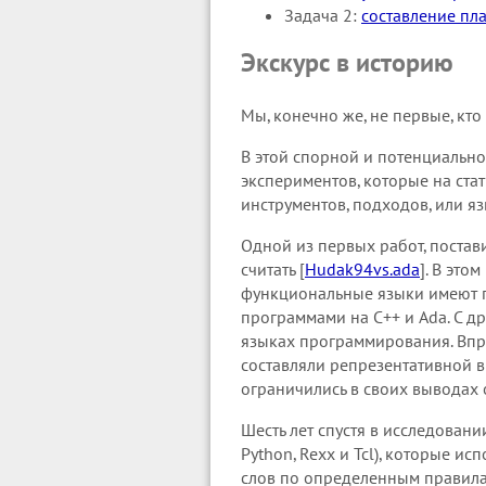
Задача 2:
составление пла
Экскурс в историю
Мы, конечно же, не первые, кт
В этой спорной и потенциально
экспериментов, которые на ст
инструментов, подходов, или я
Одной из первых работ, поста
считать [
Hudak94vs.ada
]. В это
функциональные языки имеют г
программами на C++ и Ada. С д
языках программирования. Впр
составляли репрезентативной в
ограничились в своих вывода
Шесть лет спустя в исследовании
Python, Rexx и Tcl), которые 
слов по определенным правила