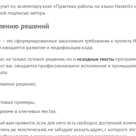
лучат по экземпляру книг «Практика работы на языке Haskell»
нной подписью автора.
лению решений
чи — это сформулированные заказчиком требования к проекту. 
ем ожидается развитие и модификация кода.
ас не только готовое решение, но и
исходные тексты
программы
, от вас ожидается профессиональное исполнение и промышленн
ать:
итаемое решение;
стовые примеры;
иями в ключевых местах.
рый вам нравится, если для него есть свободно доступный комп
чень уж экзотический, не забудьте указать адрес, с которого 