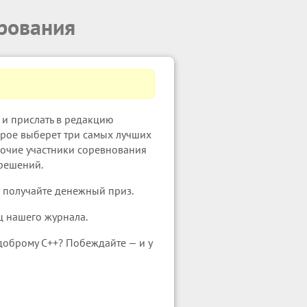
рования
 и прислать в редакцию
рое выберет три самых лучших
рочие участники соревнования
 решений.
и получайте денежный приз.
ц нашего журнала.
 доброму C++? Побеждайте — и у