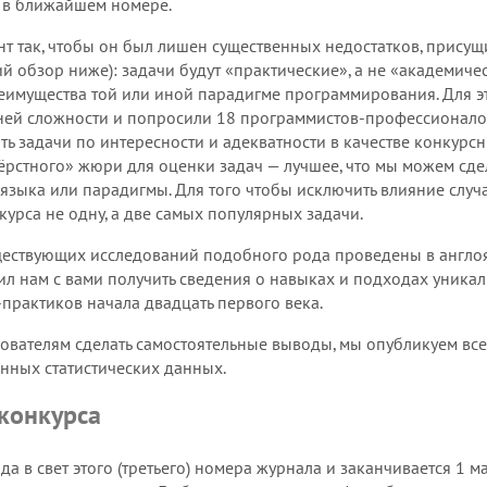
 в ближайшем номере.
нт так, чтобы он был лишен существенных недостатков, прису
й обзор ниже): задачи будут «практические», а не «академичес
реимущества той или иной парадигме программирования. Для э
ней сложности и попросили 18 программистов-профессионало
 задачи по интересности и адекватности в качестве конкурсны
рстного» жюри для оценки задач — лучшее, что мы можем сдел
 языка или парадигмы. Для того чтобы исключить влияние слу
курса не одну, а две самых популярных задачи.
ествующих исследований подобного рода проведены в англоя
ил нам с вами получить сведения о навыках и подходах уника
практиков начала двадцать первого века.
дователям сделать самостоятельные выводы, мы опубликуем вс
нных статистических данных.
конкурса
да в свет этого (третьего) номера журнала и заканчивается 1 ма