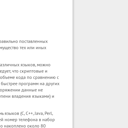
правильно поставленных
мущество тех или иных
различных языков, можно
едует, что скриптовые и
объеме кода по сравнению с
а быстрее программ на других
споряжении данные не
епени владения языками) и
 языков (C, C++, Java, Perl,
щей номер телефона в набор
ло накоплено около 80