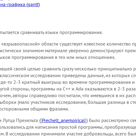
на-графика (gantt)
о пытается сравнивать языки программирования.
 «взрывоопасной» области существует известное количество 
атистически значимом материале уверенно демонстрируют преи
зыков программирования в тех или иных отношениях.
вившей своей целью сравнить сразу несколько принципиально 
м классическом исследовании приведены данные, из которых сл
де-то 2-3 кратный выигрыш во времени программирования и 
ругой стороны, программы на C++ и Ada оказываются в 2-3 раз
очем, авторы справедливо посчитали, что имевшиеся в их ра
ыборки (мало участников исследования, большая разница в ст
х осторожными общими фразами.
 Лутца Прехельта ([
Prechelt_anempirical
]) было рассмотрено семь
использовались для написания простой программы, преобразую
м. В исследовании принимали участие добровольцы, всего бы