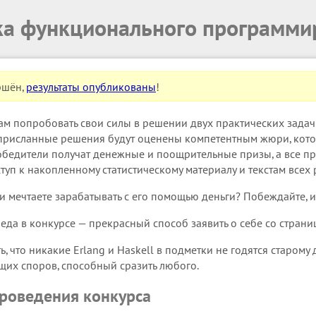
ка функционального программи
ршён,
результаты опубликованы
!
ам попробовать свои силы в решении двух практических задач
присланные решения будут оценены компетентным жюри, кото
обедители получат денежные и поощрительные призы, а все п
туп к накопленному статистическому материалу и текстам всех
 и мечтаете зарабатывать с его помощью деньги? Побеждайте, 
да в конкурсе — прекрасный способ заявить о себе со страни
, что никакие Erlang и Haskell в подметки не годятся старому
ущих споров, способный сразить любого.
роведения конкурса