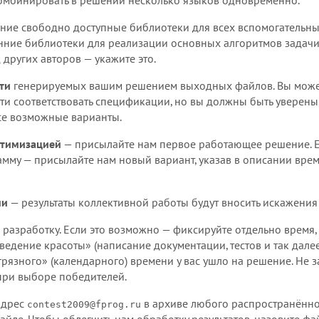
комбинировать в решении несколько языков одновременно.
ние свободно доступные библиотеки для всех вспомогательны
онние библиотеки для реализации основных алгоритмов задачи
 других авторов — укажите это.
ти
генерируемых вашим решением выходных файлов. Вы можете
ти соответствовать спецификации, но вы должны быть уверены
се возможные варианты.
птимизацией
— присылайте нам первое работающее решение. Е
мму — присылайте нам новый вариант, указав в описании врем
ми
— результаты коллективной работы будут вносить искажения
 разработку. Если это возможно — фиксируйте отдельно время,
едение красоты» (написание документации, тестов и так далее)
«грязного» (календарного) времени у вас ушло на решение. Не
при выборе победителей.
адрес
в архиве любого распространённого фо
contest2009@fprog.ru