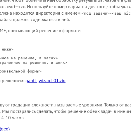
йле. Чтобы облегчить нам обработку результатов, назовите фа
. Используйте номер варианта для того, чтобы указ
я>.<suffix>
должна находится директория с именем
<код задачи>-<ваш nic
файлы должны содержаться в ней.
DME, описывающий решение в формате:
ниже>

нное на решение, в часах>

траченное на решение, в днях>

м решением:
gantt-jwizard-01.zip
.
уют градации сложности, называемые уровнями. Только от вас 
. Мы постарались сделать, чтобы решение обеих задач в миним
 4-10 часов.
(geo)