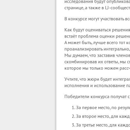
исследования будут опубликова
странице, а также в LJ-сообщес
В конкурсе могут участвовать в
Как будут оцениваться решения
встаёт проблема оценки решени
А может быть, лучше всего тот
проанализировать интегрально,
Мы думаем, что заставив члено
скомбинировав их ответы, мы с
которое мы только можем рассч
Учтите, что жюри будет интегра
исполнения и использование п
Победители конкурса получат с
За первое место, по резу
За второе место, для каж
За третье место, для каж