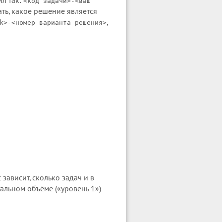
йл так:
<код задачи>-<ваш
ать, какое решение является
,
k>-<номер варианта решения>
зависит, сколько задач и в
альном объёме («уровень 1»)