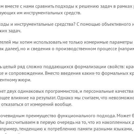
м вместе с нами сравнить подходы к решению задач в рамках
вующих им инструментальных средств.
дходы и инструментальные средства? С помощью объективного 
ких задач.
телей мы хотим использовать не только измеримые параметры
так далее), но и сведения о производственном процессе (напри
ть целый ряд сложно поддающихся формализации свойств: красо
жке и сопровождении. Вместо введения каких-то формальных к
тентному жюри.
 нет двух одинаковых программистов, и персональные качества
е влияние на результат. Однако мы считаем, что невозможнос
 отказаться от измерений вообще.
ет очевидным преимущество функционального подхода. Может 
. Мы рассчитываем в первую очередь на то, что из накопленных
пример, тенденцию к потреблению памяти разными языками, ск