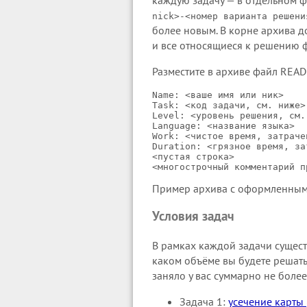
каждую задачу — в отдельном фа
nick>-<номер варианта решени
более новым. В корне архива 
и все относящиеся к решению 
Разместите в архиве файл REA
Name: <ваше имя или ник>

Task: <код задачи, см. ниже>

Level: <уровень решения, см. 
Language: <название языка>

Work: <чистое время, затраче
Duration: <грязное время, за
<пустая строка>

Пример архива с оформленны
Условия задач
В рамках каждой задачи существ
каком объёме вы будете решать
заняло у вас суммарно не более
Задача 1:
усечение карты 